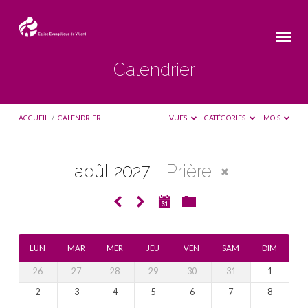
Calendrier
ACCUEIL
/
CALENDRIER
VUES
CATÉGORIES
MOIS
août 2027
Prière
Calendrier
LUN
MAR
MER
JEU
VEN
SAM
DIM
26
27
28
29
30
31
1
2
3
4
5
6
7
8