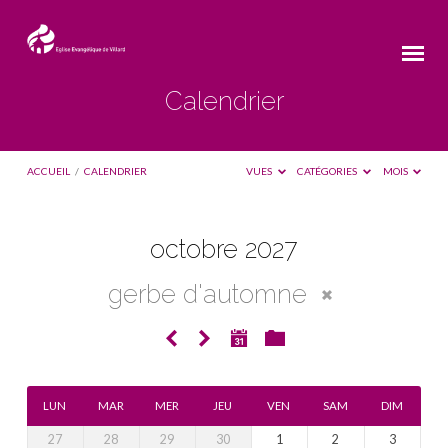
Calendrier
ACCUEIL
/
CALENDRIER
VUES
CATÉGORIES
MOIS
octobre 2027
Calendrier
gerbe d'automne
LUN
MAR
MER
JEU
VEN
SAM
DIM
27
28
29
30
1
2
3