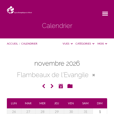
Calendrier
ACCUEIL
/
CALENDRIER
VUES
CATÉGORIES
MOIS
novembre 2026
Calendrier
Flambeaux de l'Evangile
LUN
MAR
MER
JEU
VEN
SAM
DIM
26
27
28
29
30
31
1