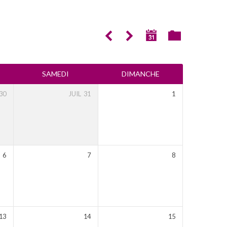
SAMEDI
DIMANCHE
30
JUIL
31
1
6
7
8
13
14
15