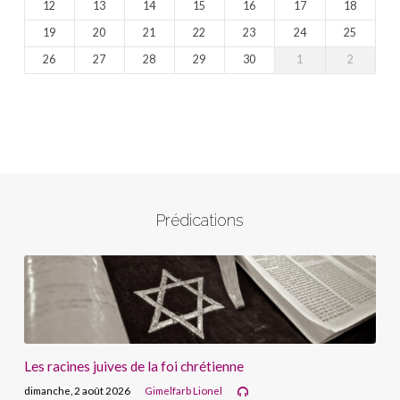
12
13
14
15
16
17
18
19
20
21
22
23
24
25
26
27
28
29
30
1
2
Prédications
Les racines juives de la foi chrétienne
dimanche, 2 août 2026
Gimelfarb Lionel