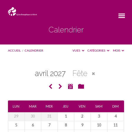
Calendrier
ACCUEIL
/
CALENDRIER
VUES
CATÉGORIES
MOIS
avril 2027
Fête
Calendrier
LUN
MAR
MER
JEU
VEN
SAM
DIM
29
30
31
1
2
3
4
5
6
7
8
9
10
11