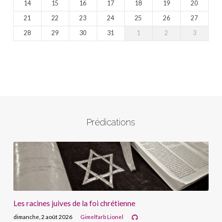
14
15
16
17
18
19
20
21
22
23
24
25
26
27
28
29
30
31
1
2
3
Prédications
Les racines juives de la foi chrétienne
dimanche, 2 août 2026
Gimelfarb Lionel