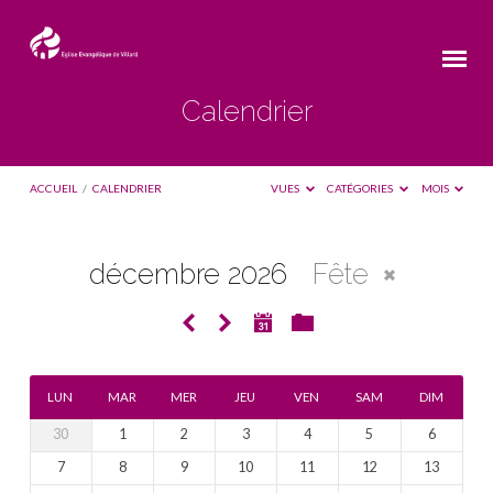
Calendrier
ACCUEIL
/
CALENDRIER
VUES
CATÉGORIES
MOIS
décembre 2026
Fête
Calendrier
LUN
MAR
MER
JEU
VEN
SAM
DIM
30
1
2
3
4
5
6
7
8
9
10
11
12
13