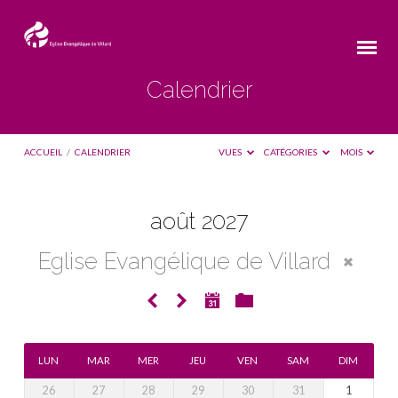
Calendrier
ACCUEIL
/
CALENDRIER
VUES
CATÉGORIES
MOIS
août 2027
Calendrier
Eglise Evangélique de Villard
LUN
MAR
MER
JEU
VEN
SAM
DIM
26
27
28
29
30
31
1