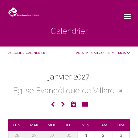
Calendrier
ACCUEIL
/
CALENDRIER
VUES
CATÉGORIES
MOIS
janvier 2027
Calendrier
Eglise Evangélique de Villard
LUN
MAR
MER
JEU
VEN
SAM
DIM
28
29
30
31
1
2
3