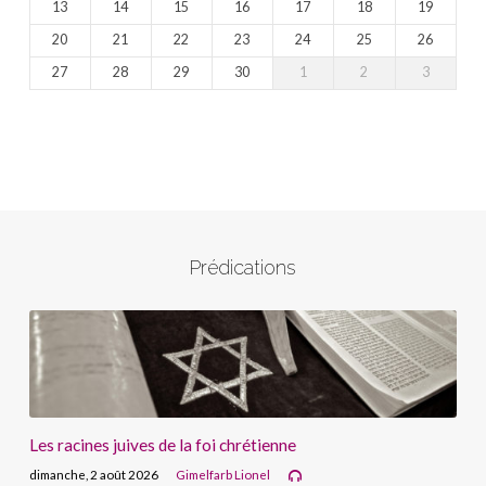
13
14
15
16
17
18
19
20
21
22
23
24
25
26
27
28
29
30
1
2
3
Prédications
Les racines juives de la foi chrétienne
dimanche, 2 août 2026
Gimelfarb Lionel