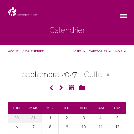
Calendrier
ACCUEIL
/
CALENDRIER
VUES
CATÉGORIES
MOIS
septembre 2027
Culte
Calendrier
LUN
MAR
MER
JEU
VEN
SAM
DIM
30
31
1
2
3
4
5
6
7
8
9
10
11
12