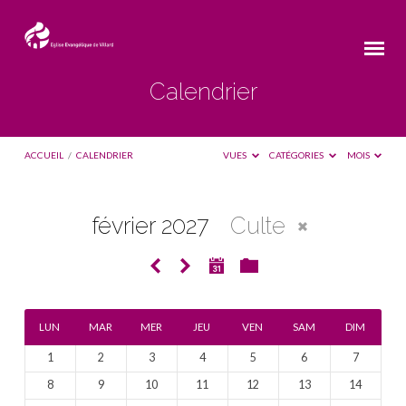
Calendrier
ACCUEIL
/
CALENDRIER
VUES
CATÉGORIES
MOIS
février 2027
Culte
Calendrier
LUN
MAR
MER
JEU
VEN
SAM
DIM
1
2
3
4
5
6
7
8
9
10
11
12
13
14