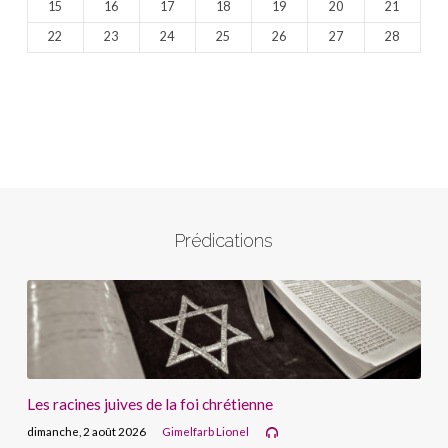
15
16
17
18
19
20
21
22
23
24
25
26
27
28
Prédications
Les racines juives de la foi chrétienne
dimanche, 2 août 2026
Gimelfarb Lionel