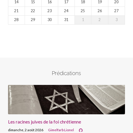
14
15
16
17
18
19
20
21
22
23
24
25
26
27
28
29
30
31
1
2
3
Prédications
Les racines juives de la foi chrétienne
dimanche, 2 août 2026
Gimelfarb Lionel