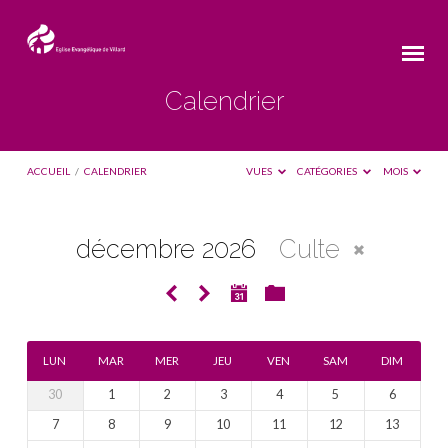
Calendrier
ACCUEIL
/
CALENDRIER
VUES
CATÉGORIES
MOIS
décembre 2026
Culte
Calendrier
LUN
MAR
MER
JEU
VEN
SAM
DIM
30
1
2
3
4
5
6
7
8
9
10
11
12
13