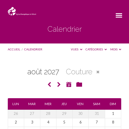
Calendrier
ACCUEIL
/
CALENDRIER
VUES
CATÉGORIES
MOIS
août 2027
Couture
Calendrier
LUN
MAR
MER
JEU
VEN
SAM
DIM
26
27
28
29
30
31
1
2
3
4
5
6
7
8