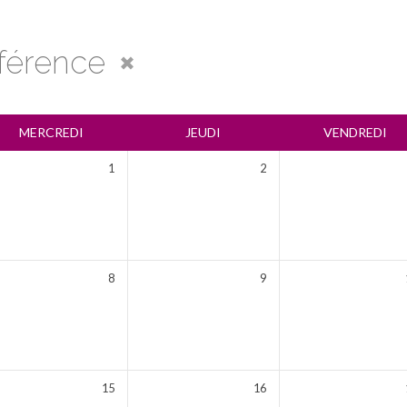
férence
MERCREDI
JEUDI
VENDREDI
1
2
8
9
15
16