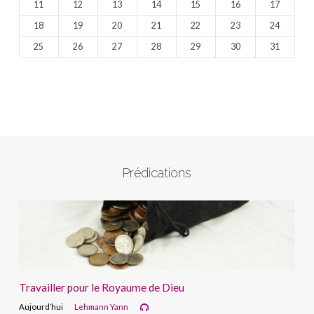
11
12
13
14
15
16
17
18
19
20
21
22
23
24
25
26
27
28
29
30
31
Prédications
Travailler pour le Royaume de Dieu
Aujourd’hui
Lehmann Yann