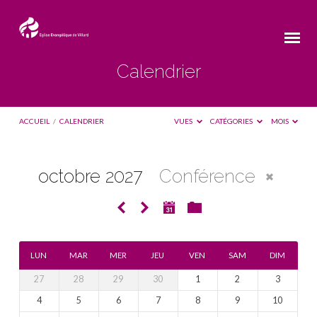
Calendrier
ACCUEIL
/
CALENDRIER
VUES
CATÉGORIES
MOIS
octobre 2027
Conférence
Calendrier
LUN
MAR
MER
JEU
VEN
SAM
DIM
27
28
29
30
1
2
3
4
5
6
7
8
9
10