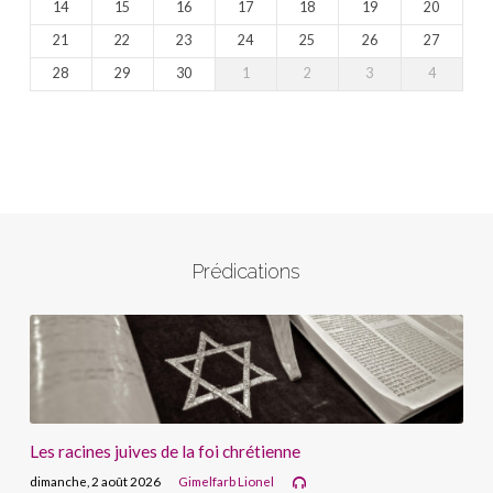
14
15
16
17
18
19
20
21
22
23
24
25
26
27
28
29
30
1
2
3
4
Prédications
Les racines juives de la foi chrétienne
dimanche, 2 août 2026
Gimelfarb Lionel