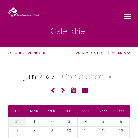
Calendrier
ACCUEIL
/
CALENDRIER
VUES
CATÉGORIES
MOIS
juin 2027
Conférence
Calendrier
LUN
MAR
MER
JEU
VEN
SAM
DIM
31
1
2
3
4
5
6
7
8
9
10
11
12
13