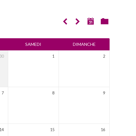
SAMEDI
DIMANCHE
30
1
2
7
8
9
14
15
16