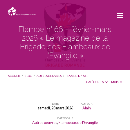
Flambe n° 66 – février-mars
2026 « Le magazine de la
Brigade des Flambeaux de
l’Évangile »
ACCUEIL
/
BLOG
/
AUTRES OEUVRES
/
FLAMBE N° 66…
CATÉGORIES
MOIS
DATE
AUTEUR
samedi, 28 mars 2026
Alain
Flambe
CATÉGORIE
n°
Autres oeuvres
,
Flambeaux de l'Evangile
66