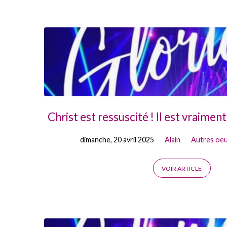
Posts
from
avril
2025
Christ est ressuscité ! Il est vraim
dimanche, 20 avril 2025
Alain
Autres oe
VOIR ARTICLE