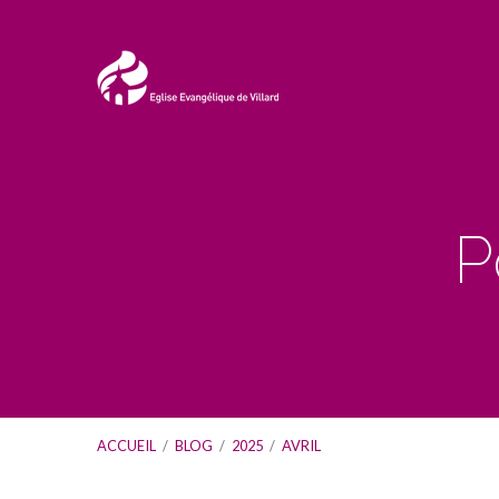
P
ACCUEIL
/
BLOG
/
2025
/
AVRIL