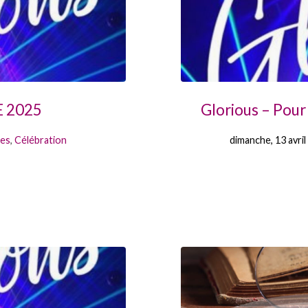
E 2025
Glorious – Pour 
res
,
Célébration
dimanche, 13 avril