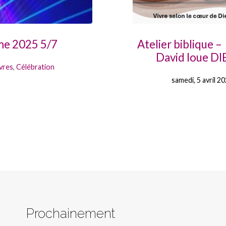
ême 2025 5/7
Atelier biblique
David loue DI
vres
,
Célébration
samedi, 5 avril 2
Prochainement