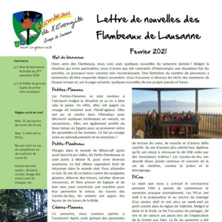
Flambeaux
de
Lausanne
–
Février
2021