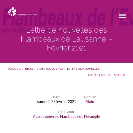
Lettre de nouvelles des
Flambeaux de Lausanne –
Février 2021
ACCUEIL
/
BLOG
/
AUTRES OEUVRES
/
LETTRE DE NOUVELLES…
CATÉGORIES
MOIS
DATE
AUTEUR
samedi, 27 février 2021
Alain
Lettre
CATÉGORIE
de
Autres oeuvres
,
Flambeaux de l'Evangile
nouvelles
des