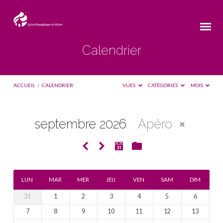
Calendrier
ACCUEIL
/
CALENDRIER
VUES
CATÉGORIES
MOIS
septembre 2026
Apéro
Calendrier
LUN
MAR
MER
JEU
VEN
SAM
DIM
31
1
2
3
4
5
6
7
8
9
10
11
12
13