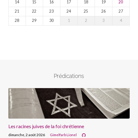
14
15
16
17
18
19
20
21
22
23
24
25
26
27
28
29
30
1
2
3
4
Prédications
Les racines juives de la foi chrétienne
dimanche, 2 août 2026
Gimelfarb Lionel