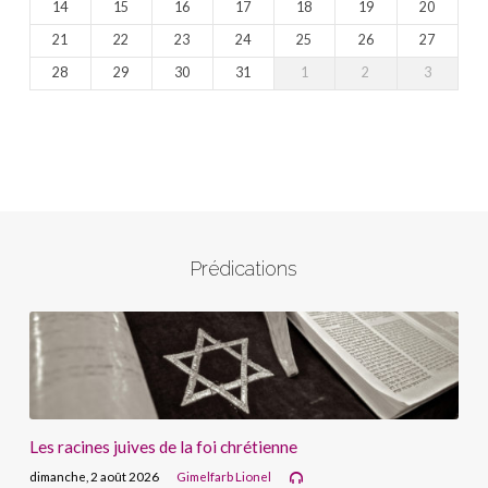
14
15
16
17
18
19
20
21
22
23
24
25
26
27
28
29
30
31
1
2
3
Prédications
Les racines juives de la foi chrétienne
dimanche, 2 août 2026
Gimelfarb Lionel