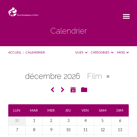
Calendrier
ACCUEIL
/
CALENDRIER
VUES
CATÉGORIES
MOIS
décembre 2026
Film
Calendrier
LUN
MAR
MER
JEU
VEN
SAM
DIM
30
1
2
3
4
5
6
7
8
9
10
11
12
13