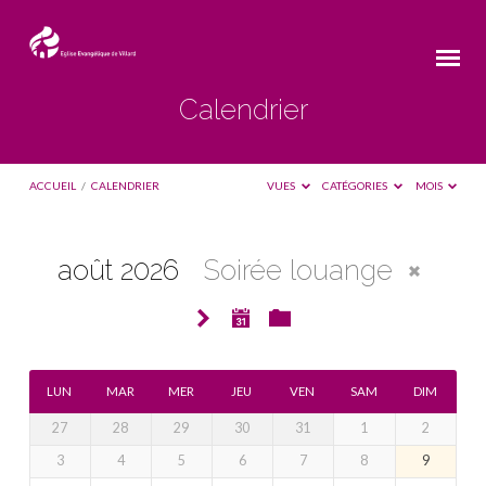
Calendrier
ACCUEIL
/
CALENDRIER
VUES
CATÉGORIES
MOIS
août 2026
Soirée louange
Calendrier
LUN
MAR
MER
JEU
VEN
SAM
DIM
27
28
29
30
31
1
2
3
4
5
6
7
8
9