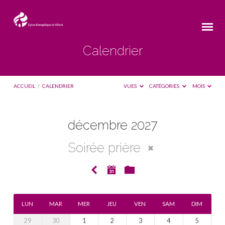
Calendrier
ACCUEIL
/
CALENDRIER
VUES
CATÉGORIES
MOIS
décembre 2027
Calendrier
Soirée prière
LUN
MAR
MER
JEU
VEN
SAM
DIM
29
30
1
2
3
4
5