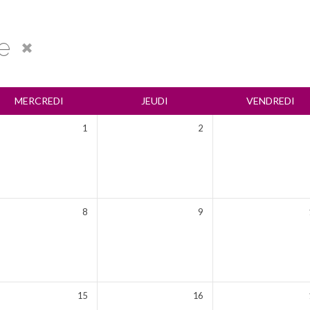
te
MERCREDI
JEUDI
VENDREDI
1
2
8
9
15
16