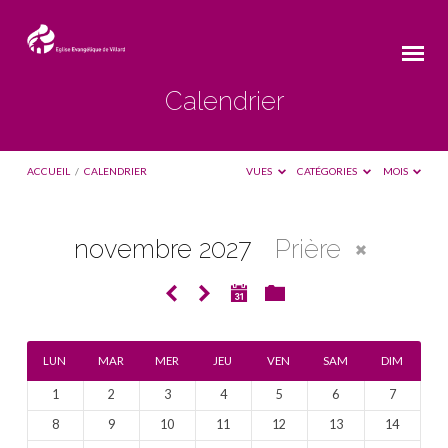
Calendrier
ACCUEIL
/
CALENDRIER
VUES
CATÉGORIES
MOIS
novembre 2027
Prière
Calendrier
LUN
MAR
MER
JEU
VEN
SAM
DIM
1
2
3
4
5
6
7
8
9
10
11
12
13
14