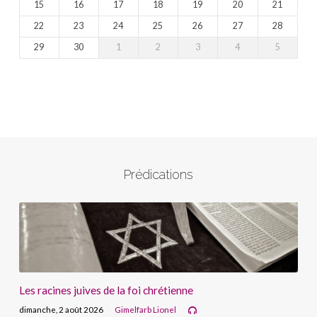
15
16
17
18
19
20
21
22
23
24
25
26
27
28
29
30
1
2
3
4
5
Prédications
Les racines juives de la foi chrétienne
dimanche, 2 août 2026
Gimelfarb Lionel