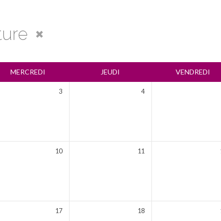
ture
MERCREDI
JEUDI
VENDREDI
3
4
10
11
17
18