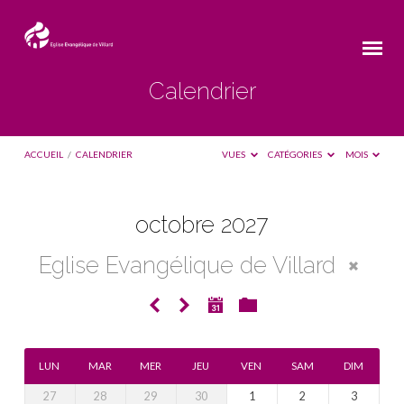
Calendrier
ACCUEIL
/
CALENDRIER
VUES
CATÉGORIES
MOIS
octobre 2027
Calendrier
Eglise Evangélique de Villard
LUN
MAR
MER
JEU
VEN
SAM
DIM
27
28
29
30
1
2
3