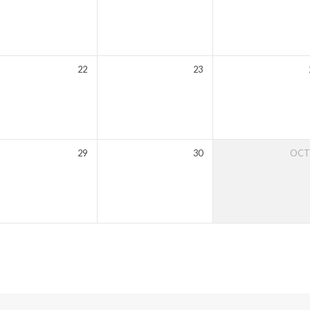
22
23
29
30
OC