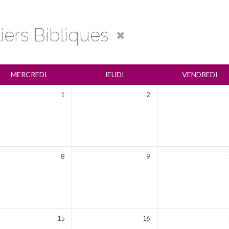
liers Bibliques
MERCREDI
JEUDI
VENDREDI
1
2
8
9
15
16