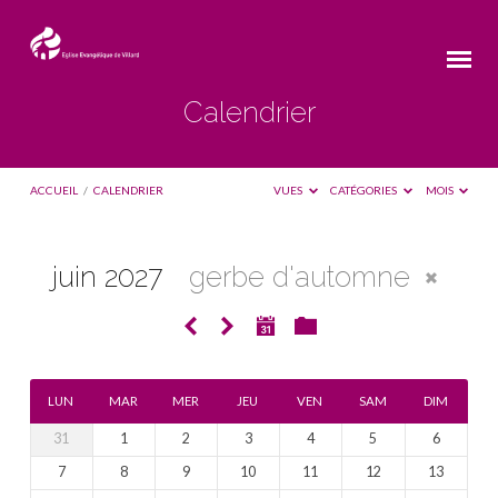
Calendrier
ACCUEIL
/
CALENDRIER
VUES
CATÉGORIES
MOIS
juin 2027
gerbe d'automne
Calendrier
LUN
MAR
MER
JEU
VEN
SAM
DIM
31
1
2
3
4
5
6
7
8
9
10
11
12
13