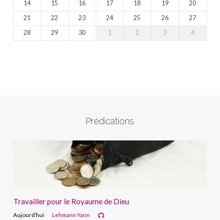
14
15
16
17
18
19
20
21
22
23
24
25
26
27
28
29
30
1
2
3
4
Prédications
Travailler pour le Royaume de Dieu
Aujourd’hui
Lehmann Yann