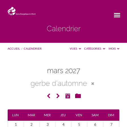
Calendrier
ACCUEIL
/
CALENDRIER
VUES
CATÉGORIES
MOIS
mars 2027
Calendrier
gerbe d'automne
LUN
MAR
MER
JEU
VEN
SAM
DIM
1
2
3
4
5
6
7