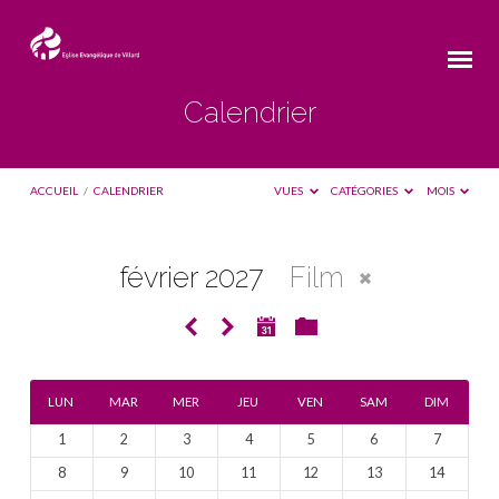
Calendrier
ACCUEIL
/
CALENDRIER
VUES
CATÉGORIES
MOIS
février 2027
Film
Calendrier
LUN
MAR
MER
JEU
VEN
SAM
DIM
1
2
3
4
5
6
7
8
9
10
11
12
13
14