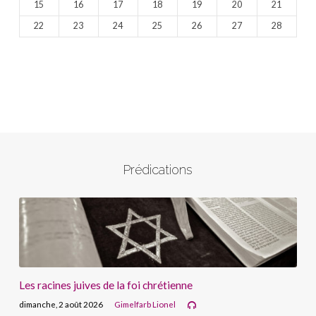
15
16
17
18
19
20
21
22
23
24
25
26
27
28
Prédications
Les racines juives de la foi chrétienne
dimanche, 2 août 2026
Gimelfarb Lionel