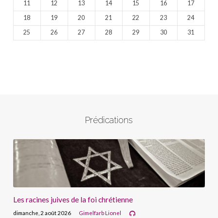
11
12
13
14
15
16
17
18
19
20
21
22
23
24
25
26
27
28
29
30
31
Prédications
Les racines juives de la foi chrétienne
dimanche, 2 août 2026
Gimelfarb Lionel