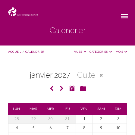
Calendrier
ACCUEIL
/
CALENDRIER
VUES
CATÉGORIES
MOIS
janvier 2027
Culte
Calendrier
LUN
MAR
MER
JEU
VEN
SAM
DIM
28
29
30
31
1
2
3
4
5
6
7
8
9
10