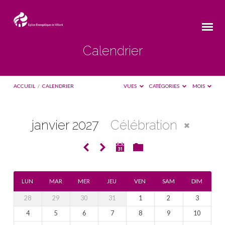
Calendrier
ACCUEIL
/
CALENDRIER
VUES
CATÉGORIES
MOIS
janvier 2027
Célébration
Calendrier
LUN
MAR
MER
JEU
VEN
SAM
DIM
28
29
30
31
1
2
3
4
5
6
7
8
9
10