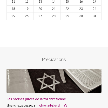
11
12
13
14
15
16
17
18
19
20
21
22
23
24
25
26
27
28
29
30
31
Prédications
Les racines juives de la foi chrétienne
dimanche, 2 août 2026
Gimelfarb Lionel