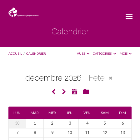
Calendrier
ACCUEIL
/
CALENDRIER
VUES
CATÉGORIES
MOIS
décembre 2026
Fête
Calendrier
LUN
MAR
MER
JEU
VEN
SAM
DIM
30
1
2
3
4
5
6
7
8
9
10
11
12
13