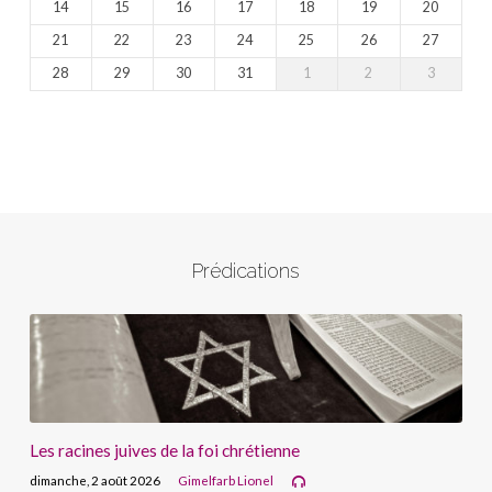
14
15
16
17
18
19
20
21
22
23
24
25
26
27
28
29
30
31
1
2
3
Prédications
Les racines juives de la foi chrétienne
dimanche, 2 août 2026
Gimelfarb Lionel