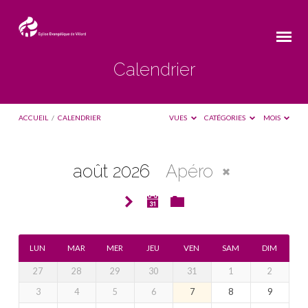
Calendrier
ACCUEIL
/
CALENDRIER
VUES
CATÉGORIES
MOIS
août 2026
Apéro
Calendrier
LUN
MAR
MER
JEU
VEN
SAM
DIM
27
28
29
30
31
1
2
3
4
5
6
7
8
9