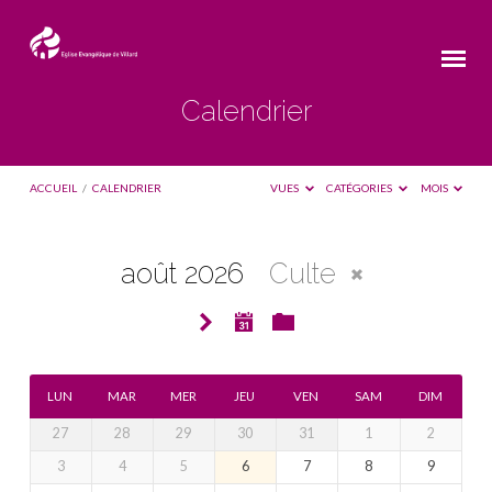
Calendrier
ACCUEIL
/
CALENDRIER
VUES
CATÉGORIES
MOIS
août 2026
Culte
Calendrier
LUN
MAR
MER
JEU
VEN
SAM
DIM
27
28
29
30
31
1
2
3
4
5
6
7
8
9