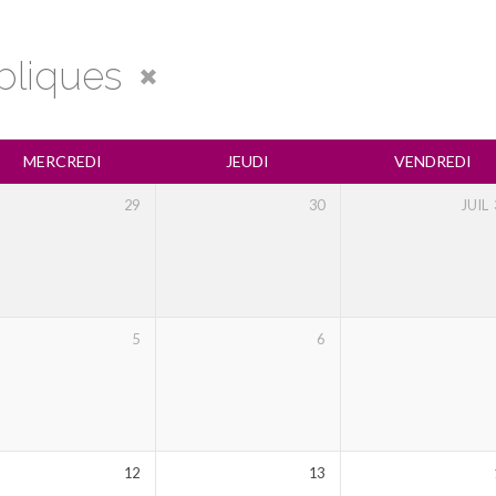
ibliques
MERCREDI
JEUDI
VENDREDI
29
30
JUIL
5
6
12
13