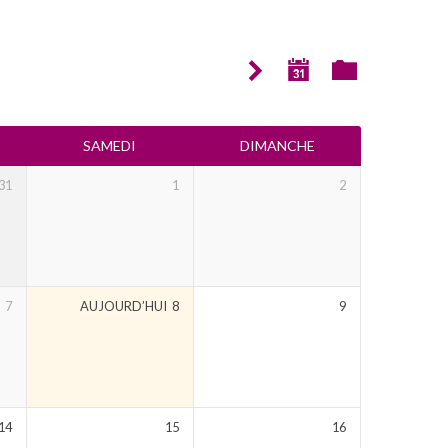
SAMEDI
DIMANCHE
31
1
2
7
AUJOURD’HUI
8
9
14
15
16