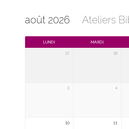
août 2026
Ateliers B
Calendrier
LUNDI
MARDI
27
28
3
4
10
11