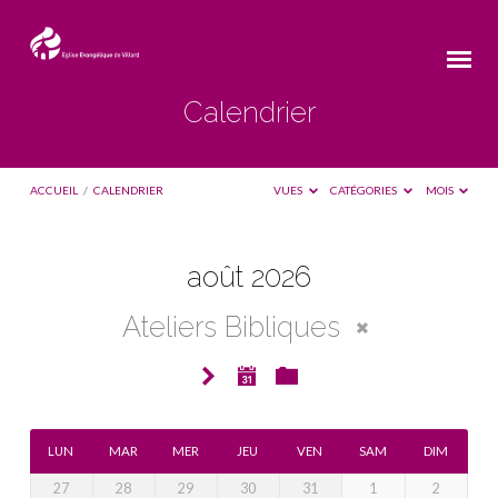
Calendrier
ACCUEIL
/
CALENDRIER
VUES
CATÉGORIES
MOIS
août 2026
Calendrier
Ateliers Bibliques
LUN
MAR
MER
JEU
VEN
SAM
DIM
27
28
29
30
31
1
2